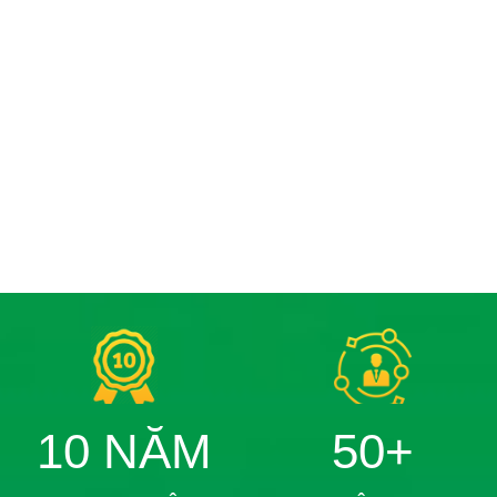
10 NĂM
50+