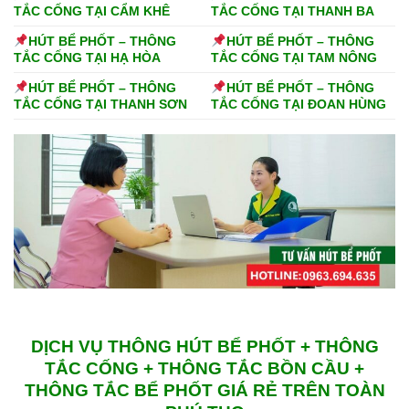
TẮC CỐNG TẠI CẨM KHÊ
TẮC CỐNG TẠI THANH BA
HÚT BỂ PHỐT – THÔNG
HÚT BỂ PHỐT – THÔNG
TẮC CỐNG TẠI HẠ HÒA
TẮC CỐNG TẠI TAM NÔNG
HÚT BỂ PHỐT – THÔNG
HÚT BỂ PHỐT – THÔNG
TẮC CỐNG TẠI THANH SƠN
TẮC CỐNG TẠI ĐOAN HÙNG
DỊCH VỤ THÔNG HÚT BỂ PHỐT + THÔNG
TẮC CỐNG + THÔNG TẮC BỒN CẦU +
THÔNG TẮC BỂ PHỐT GIÁ RẺ TRÊN TOÀN