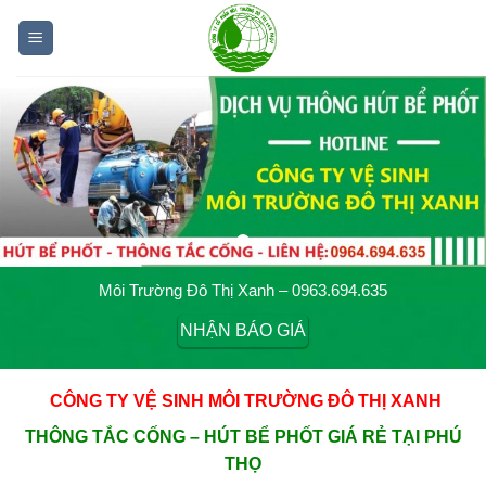
Skip
to
content
Môi Trường Đô Thị Xanh – 0963.694.635
NHẬN BÁO GIÁ
CÔNG TY VỆ SINH MÔI TRƯỜNG ĐÔ THỊ XANH
THÔNG TẮC CỐNG – HÚT BỂ PHỐT GIÁ RẺ TẠI PHÚ
THỌ